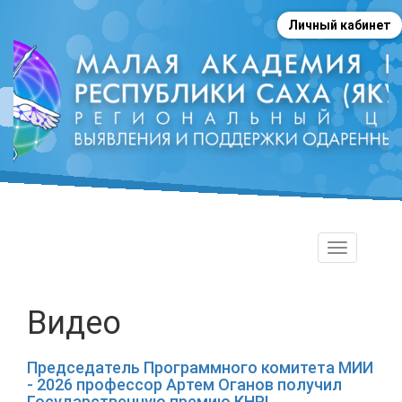
Личный кабинет
Toggle
navigation
Видео
Председатель Программного комитета МИИ
- 2026 профессор Артем Оганов получил
Государственную премию КНР!