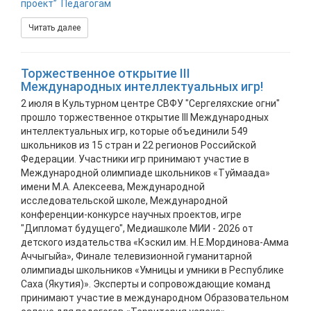
проект”
Педагогам
Читать далее
Торжественное открытие III
Международных интеллектуальных игр!
2 июля в Культурном центре СВФУ "Сергеляхские огни"
прошло торжественное открытие III Международных
интеллектуальных игр, которые объединили 549
школьников из 15 стран и 22 регионов Российской
Федерации. Участники игр принимают участие в
Международной олимпиаде школьников «Туймаада»
имени М.А. Алексеева, Международной
исследовательской школе, Международной
конференции-конкурсе научных проектов, игре
"Дипломат будущего", Медиашколе МИИ - 2026 от
детского издательства «Кэскил им. Н.Е.Мординова-Амма
Аччыгыйа», Финале телевизионной гуманитарной
олимпиады школьников «Умницы и умники в Республике
Саха (Якутия)». Эксперты и сопровождающие команд
принимают участие в международном Образовательном