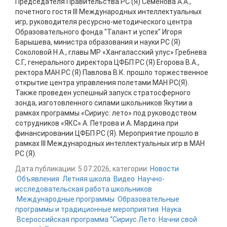
Председателя Правительства РС (Я) Семенова А.А.,
почетного гостя III Международных интеллектуальных
игр, руководителя ресурсно-методического центра
Образовательного фонда "Талант и успех" Игоря
Барышева, министра образования и науки РС (Я)
Соколовой Н.А., главы МР «Хангаласский улус» Гребнева
С.Г., генерального директора ЦФБП РС (Я) Егорова В.А.,
ректора МАН РС (Я) Павлова В.К. прошло торжественное
открытие центра управления полетами МАН РС(Я).
Также проведен успешный запуск стратосферного
зонда, изготовленного силами школьников Якутии а
рамках программы «Сириус: лето» под руководством
сотрудников «ЯКС» А. Петрова и А. Мардина при
финансировании ЦФБП РС (Я). Мероприятие прошло в
рамках III Международных интеллектуальных игр в МАН
РС (Я).
Дата публикации: 5.07.2026, категории:
Новости
Объявления
Летняя школа
Видео
Научно-
исследовательская работа школьников
Международные программы
Образовательные
программы и традиционные мероприятия
Наука
Всероссийская программа “Сириус.Лето: Начни свой